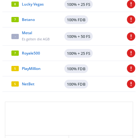
Lucky Vegas
100% + 25 FS
8
Betano
100%
FDB
7
Metal
100% + 50 FS
-
Es gelten die AGB
Royale500
100% + 25 FS
7
PlayMillion
100%
FDB
5
NetBet
100%
FDB
5