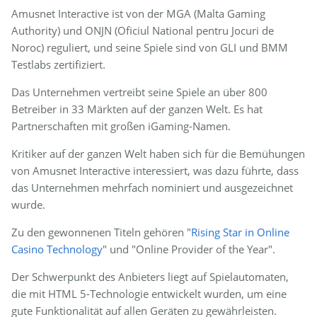
Amusnet Interactive ist von der MGA (Malta Gaming
Authority) und ONJN (Oficiul National pentru Jocuri de
Noroc) reguliert, und seine Spiele sind von GLI und BMM
Testlabs zertifiziert.
Das Unternehmen vertreibt seine Spiele an über 800
Betreiber in 33 Märkten auf der ganzen Welt. Es hat
Partnerschaften mit großen iGaming-Namen.
Kritiker auf der ganzen Welt haben sich für die Bemühungen
von Amusnet Interactive interessiert, was dazu führte, dass
das Unternehmen mehrfach nominiert und ausgezeichnet
wurde.
Zu den gewonnenen Titeln gehören "
Rising Star in Online
Casino Technology
" und "Online Provider of the Year".
Der Schwerpunkt des Anbieters liegt auf Spielautomaten,
die mit HTML 5-Technologie entwickelt wurden, um eine
gute Funktionalität auf allen Geräten zu gewährleisten.