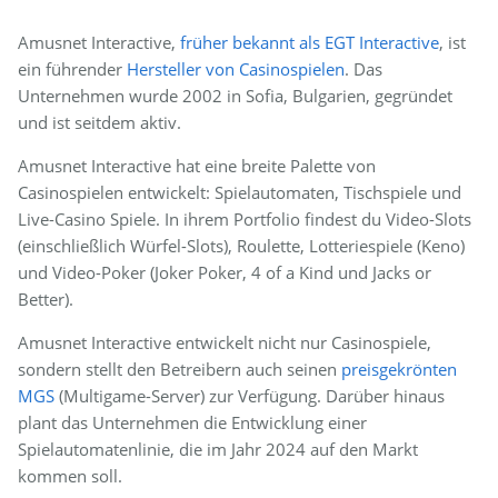
Amusnet Interactive,
früher bekannt als EGT Interactive
, ist
ein führender
Hersteller von Casinospielen
. Das
Unternehmen wurde 2002 in Sofia, Bulgarien, gegründet
und ist seitdem aktiv.
Amusnet Interactive hat eine breite Palette von
Casinospielen entwickelt: Spielautomaten, Tischspiele und
Live-Casino Spiele. In ihrem Portfolio findest du Video-Slots
(einschließlich Würfel-Slots), Roulette, Lotteriespiele (Keno)
und Video-Poker (Joker Poker, 4 of a Kind und Jacks or
Better).
Amusnet Interactive entwickelt nicht nur Casinospiele,
sondern stellt den Betreibern auch seinen
preisgekrönten
MGS
(Multigame-Server) zur Verfügung. Darüber hinaus
plant das Unternehmen die Entwicklung einer
Spielautomatenlinie, die im Jahr 2024 auf den Markt
kommen soll.