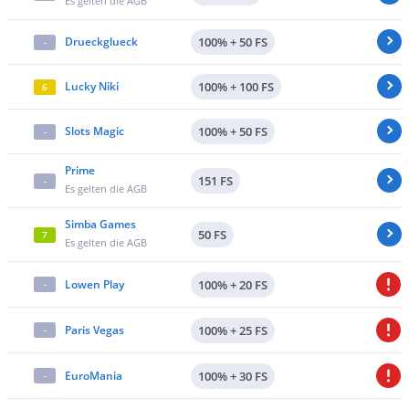
Es gelten die AGB
Drueckglueck
100% + 50 FS
-
Lucky Niki
100% + 100 FS
6
Slots Magic
100% + 50 FS
-
Prime
151 FS
-
Es gelten die AGB
Simba Games
50 FS
7
Es gelten die AGB
Lowen Play
100% + 20 FS
-
Paris Vegas
100% + 25 FS
-
EuroMania
100% + 30 FS
-