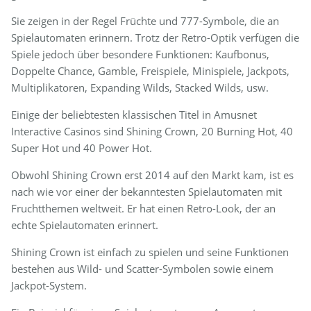
Sie zeigen in der Regel Früchte und 777-Symbole, die an
Spielautomaten erinnern. Trotz der Retro-Optik verfügen die
Spiele jedoch über besondere Funktionen: Kaufbonus,
Doppelte Chance, Gamble, Freispiele, Minispiele, Jackpots,
Multiplikatoren, Expanding Wilds, Stacked Wilds, usw.
Einige der beliebtesten klassischen Titel in Amusnet
Interactive Casinos sind Shining Crown, 20 Burning Hot, 40
Super Hot und 40 Power Hot.
Obwohl Shining Crown erst 2014 auf den Markt kam, ist es
nach wie vor einer der bekanntesten Spielautomaten mit
Fruchtthemen weltweit. Er hat einen Retro-Look, der an
echte Spielautomaten erinnert.
Shining Crown ist einfach zu spielen und seine Funktionen
bestehen aus Wild- und Scatter-Symbolen sowie einem
Jackpot-System.