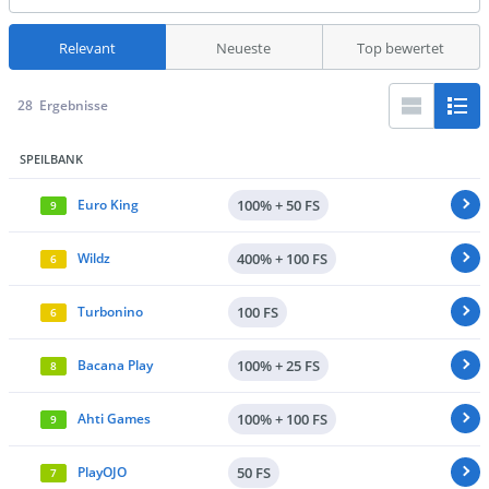
Relevant
Neueste
Top bewertet
28
Ergebnisse
SPEILBANK
Euro King
100% + 50 FS
9
Wildz
400% + 100 FS
6
Turbonino
100 FS
6
Bacana Play
100% + 25 FS
8
Ahti Games
100% + 100 FS
9
PlayOJO
50 FS
7