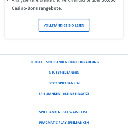
Analysierte, erstellte und veröffentlichte über
36.000
Casino-Bonusangebote
.
VOLLSTÄNDIGE BIO LESEN
DEUTSCHE SPIELBANKEN OHNE EINZAHLUNG
NEUE SPIELBANKEN
BESTE SPIELBANKEN
SPIELBANKEN - KLEINE EINSÄTZE
SPIELBANKEN - SCHWARZE LISTE
PRAGMATIC PLAY
SPIELBANKEN