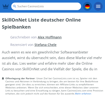
SkillOnNet Liste deutscher Online
Spielbanken
Geschrieben von
Alex Hoffmann
Rezensiert von
Stefana Chele
Auch wenn es wie ein gewöhnlicher Softwareanbieter
aussieht, wirst du überrascht sein, dass diese Marke viel mehr
ist als das. Lies weiter und erfahre mehr über die Online
Casinos von SkillOnNet und die Vielfalt der Spiele, die du in
diesen Casinos finden wirst.
Offenlegung der Partner
: Unser Ziel bei CasinosLists.com ist es, Spieler mit den
Casinos und Aktionen in Verbindung zu bringen, die am besten für ihre Bedürfnisse
geeignet sind. Um dies zu erreichen, können wir Affiliate-Links zu empfohlenen
Websites anbieten. Wenn Sie sich entscheiden, eine dieser Websites über unseren
Link zu besuchen und eine Einzahlung zu tätigen, kann CasinosLists.com eine Provision
erhalten, die sich jedoch nicht auf die Kosten für Sie auswirkt.
Mehr erfahren