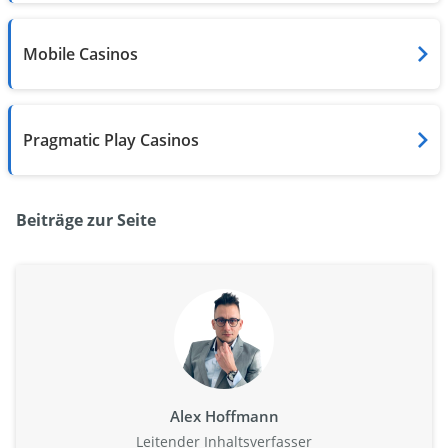
Mobile Casinos
Pragmatic Play Casinos
Beiträge zur Seite
Alex Hoffmann
Leitender Inhaltsverfasser