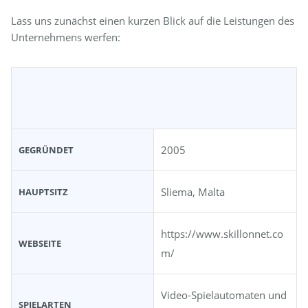
Lass uns zunächst einen kurzen Blick auf die Leistungen des
Unternehmens werfen:
2005
GEGRÜNDET
Sliema, Malta
HAUPTSITZ
https://www.skillonnet.co
WEBSEITE
m/
Video-Spielautomaten und
SPIELARTEN