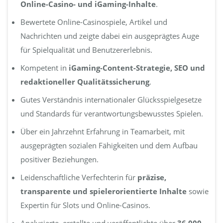
Online-Casino- und iGaming-Inhalte
.
Bewertete Online-Casinospiele, Artikel und
Nachrichten und zeigte dabei ein ausgeprägtes Auge
für Spielqualität und Benutzererlebnis.
Kompetent in
iGaming-Content-Strategie, SEO und
redaktioneller Qualitätssicherung
.
Gutes Verständnis internationaler Glücksspielgesetze
und Standards für verantwortungsbewusstes Spielen.
Über ein Jahrzehnt Erfahrung in Teamarbeit, mit
ausgeprägten sozialen Fähigkeiten und dem Aufbau
positiver Beziehungen.
Leidenschaftliche Verfechterin für
präzise,
transparente und spielerorientierte Inhalte
sowie
Expertin für Slots und Online-Casinos.