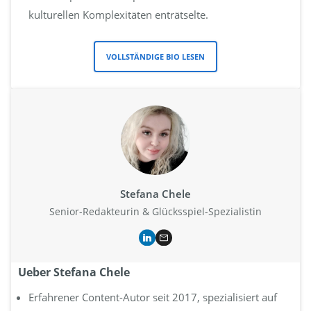
kulturellen Komplexitäten enträtselte.
VOLLSTÄNDIGE BIO LESEN
Stefana Chele
Senior-Redakteurin & Glücksspiel-Spezialistin
Ueber
Stefana Chele
Erfahrener Content-Autor seit 2017, spezialisiert auf