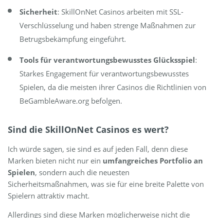
Sicherheit
: SkillOnNet Casinos arbeiten mit SSL-
Verschlüsselung und haben strenge Maßnahmen zur
Betrugsbekämpfung eingeführt.
Tools für verantwortungsbewusstes Glücksspiel
:
Starkes Engagement für verantwortungsbewusstes
Spielen, da die meisten ihrer Casinos die Richtlinien von
BeGambleAware.org befolgen.
Sind die SkillOnNet Casinos es wert?
Ich würde sagen, sie sind es auf jeden Fall, denn diese
Marken bieten nicht nur ein
umfangreiches Portfolio an
Spielen
, sondern auch die neuesten
Sicherheitsmaßnahmen, was sie für eine breite Palette von
Spielern attraktiv macht.
Allerdings sind diese Marken möglicherweise nicht die