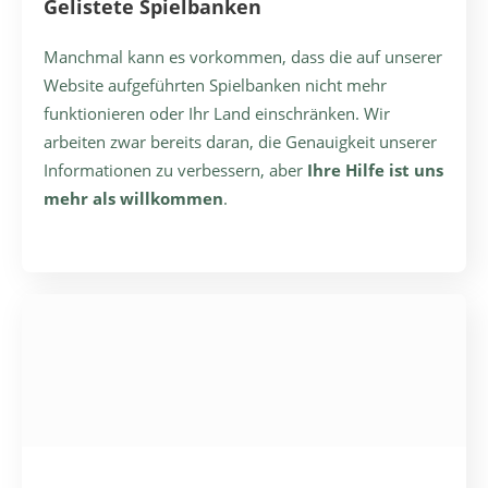
Gelistete Spielbanken
Manchmal kann es vorkommen, dass die auf unserer
Website aufgeführten Spielbanken nicht mehr
funktionieren oder Ihr Land einschränken. Wir
arbeiten zwar bereits daran, die Genauigkeit unserer
Informationen zu verbessern, aber
Ihre Hilfe ist uns
mehr als willkommen
.