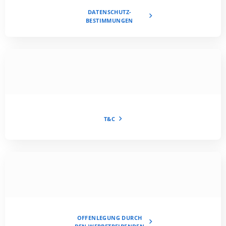
DATENSCHUTZ-
BESTIMMUNGEN
T&C
OFFENLEGUNG DURCH