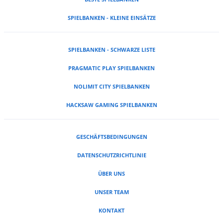
SPIELBANKEN - KLEINE EINSÄTZE
SPIELBANKEN - SCHWARZE LISTE
PRAGMATIC PLAY
SPIELBANKEN
NOLIMIT CITY
SPIELBANKEN
HACKSAW GAMING
SPIELBANKEN
GESCHÄFTSBEDINGUNGEN
DATENSCHUTZRICHTLINIE
ÜBER UNS
UNSER TEAM
KONTAKT