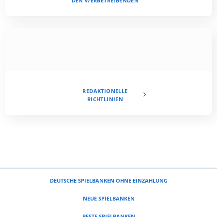
DEN WERBETREIBENDEN
REDAKTIONELLE
RICHTLINIEN
DEUTSCHE SPIELBANKEN OHNE EINZAHLUNG
NEUE SPIELBANKEN
BESTE SPIELBANKEN