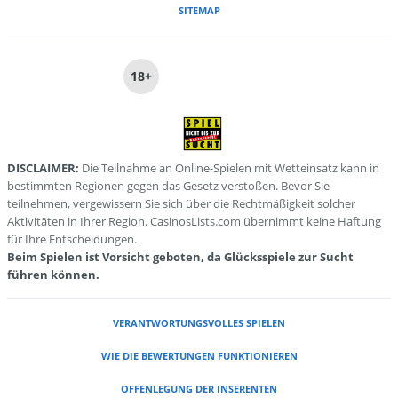
SITEMAP
18
+
DISCLAIMER:
Die Teilnahme an Online-Spielen mit Wetteinsatz kann in
bestimmten Regionen gegen das Gesetz verstoßen. Bevor Sie
teilnehmen, vergewissern Sie sich über die Rechtmäßigkeit solcher
Aktivitäten in Ihrer Region.
CasinosLists.com
übernimmt keine Haftung
für Ihre Entscheidungen.
Beim Spielen ist Vorsicht geboten, da Glücksspiele zur Sucht
führen können.
VERANTWORTUNGSVOLLES SPIELEN
WIE DIE BEWERTUNGEN FUNKTIONIEREN
OFFENLEGUNG DER INSERENTEN