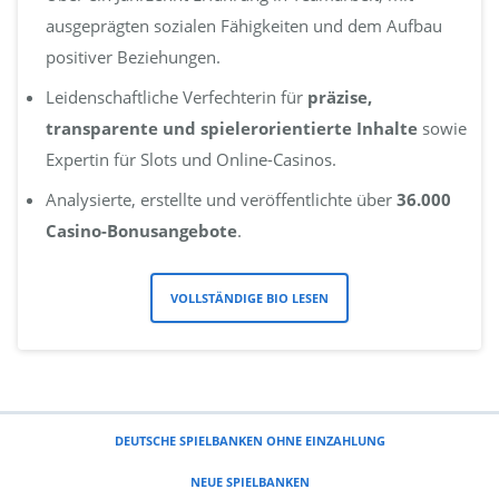
ausgeprägten sozialen Fähigkeiten und dem Aufbau
positiver Beziehungen.
Leidenschaftliche Verfechterin für
präzise,
transparente und spielerorientierte Inhalte
sowie
Expertin für Slots und Online-Casinos.
Analysierte, erstellte und veröffentlichte über
36.000
Casino-Bonusangebote
.
VOLLSTÄNDIGE BIO LESEN
DEUTSCHE SPIELBANKEN OHNE EINZAHLUNG
NEUE SPIELBANKEN