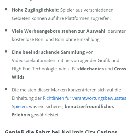
Hohe Zugänglichkeit
: Spieler aus verschiedenen
Gebieten können auf ihre Plattformen zugreifen.
Viele Werbeangebote stehen zur Auswahl
, darunter
kostenlose Boni und Boni ohne Einzahlung.
Eine beeindruckende Sammlung
von
Videospielautomaten mit hervorragender Grafik und
High-End-Technologie, wie z. B.
xMechanics
und
Cross
Wilds
.
Die meisten dieser Marken konzentrieren sich auf die
Einhaltung der
Richtlinien für verantwortungsbewusstes
Spielen
, was ein sicheres,
benutzerfreundliches
Erlebnis
gewährleistet.
Genieß die Fahrt bei NoLimit City Casinos