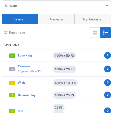
Software
Relevant
Neueste
Top bewertet
27
Ergebnisse
SPEILBANK
Euro King
100% + 50 FS
9
Casumo
100% + 20 BS
-
Es gelten die AGB
Wildz
400% + 100 FS
6
Bacana Play
100% + 25 FS
8
25 FS
888
7