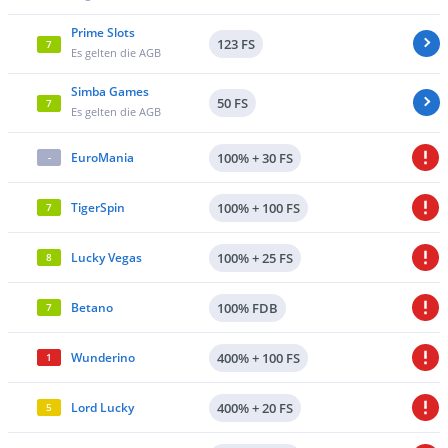
Prime Slots
123 FS
7
Es gelten die AGB
Simba Games
50 FS
7
Es gelten die AGB
EuroMania
100% + 30 FS
-
TigerSpin
100% + 100 FS
7
Lucky Vegas
100% + 25 FS
8
Betano
100%
FDB
7
Wunderino
400% + 100 FS
1
Lord Lucky
400% + 20 FS
5