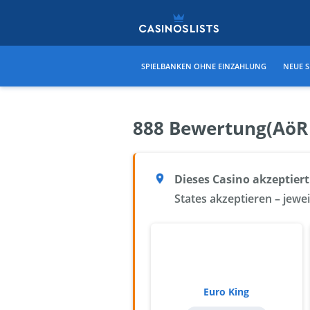
SPIELBANKEN OHNE EINZAHLUNG
NEUE 
888 Bewertung(AöR l
Dieses Casino akzeptiert
States akzeptieren – jew
Euro King