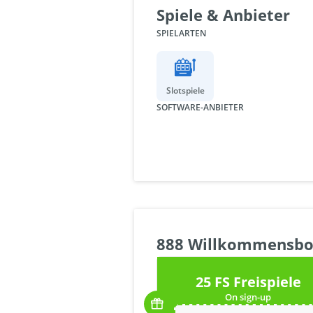
Spiele & Anbieter
SPIELARTEN
Slotspiele
SOFTWARE-ANBIETER
888 Willkommensbo
25 FS Freispiele
On sign-up