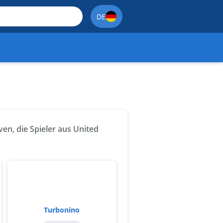
DE
iven, die Spieler aus United
Turbonino