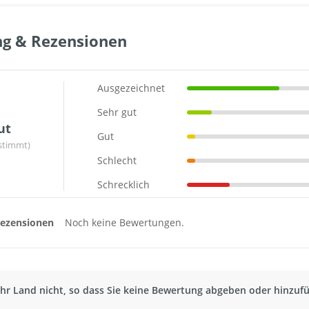
ng & Rezensionen
Ausgezeichnet
Sehr gut
ut
Gut
stimmt
)
Schlecht
Schrecklich
Rezensionen
Noch keine Bewertungen.
 Ihr Land nicht, so dass Sie keine Bewertung abgeben oder hinzu