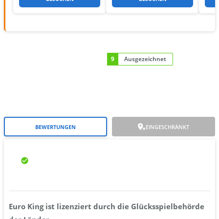
9
Ausgezeichnet
BEWERTUNGEN
EINGESCHRÄNKT
Euro King
ist lizenziert durch die Glücksspielbehörde