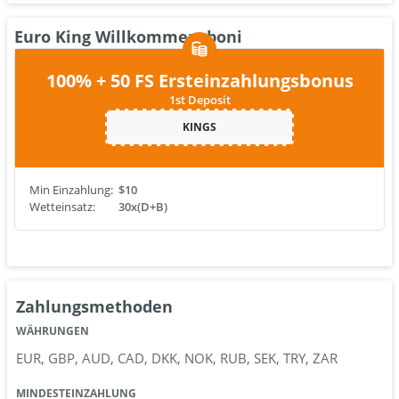
Euro King Willkommensboni
100% + 50 FS Ersteinzahlungsbonus
1st Deposit
KINGS
Min Einzahlung:
$10
Wetteinsatz:
30x(D+B)
Zahlungsmethoden
WÄHRUNGEN
EUR, GBP, AUD, CAD, DKK, NOK, RUB, SEK, TRY, ZAR
MINDESTEINZAHLUNG