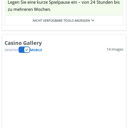
Legen Sie eine kurze Spielpause ein – von 24 Stunden bis
zu mehreren Wochen.
NICHT VERFÜGBARE TOOLS ANZEIGEN
Casino Gallery
14
images
DESKTOP
MOBILE