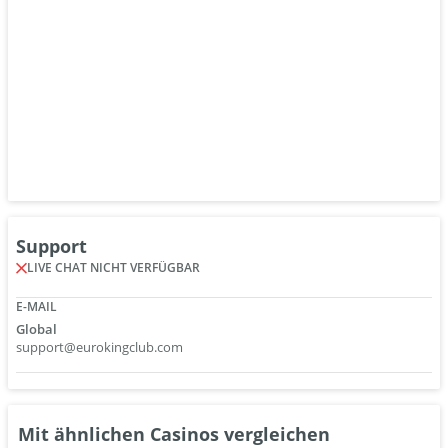
Support
LIVE CHAT
NICHT VERFÜGBAR
E-MAIL
Global
support@eurokingclub.com
Mit ähnlichen Casinos vergleichen