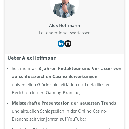
Alex Hoffmann
Leitender Inhaltsverfasser
Ueber
Alex Hoffmann
Seit mehr als
8
Ja
hren Redakteur und Verfasser von
aufschlussreichen Casino-Bewertungen
,
universellen Glücksspielleitfäden und detaillierten
Berichten in der iGaming-Branche;
Meisterhafte Präsentation der neuesten Trends
und aktuellen Schlagzeilen in der Online-Casino-
Branche seit vier Jahren auf YouTube;