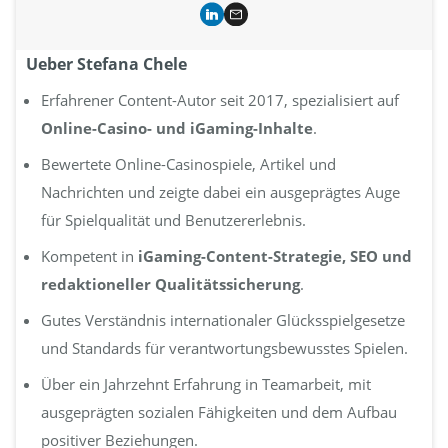
Ueber
Stefana Chele
Erfahrener Content-Autor seit 2017, spezialisiert auf
Online-Casino- und iGaming-Inhalte
.
Bewertete Online-Casinospiele, Artikel und
Nachrichten und zeigte dabei ein ausgeprägtes Auge
für Spielqualität und Benutzererlebnis.
Kompetent in
iGaming-Content-Strategie, SEO und
redaktioneller Qualitätssicherung
.
Gutes Verständnis internationaler Glücksspielgesetze
und Standards für verantwortungsbewusstes Spielen.
Über ein Jahrzehnt Erfahrung in Teamarbeit, mit
ausgeprägten sozialen Fähigkeiten und dem Aufbau
positiver Beziehungen.