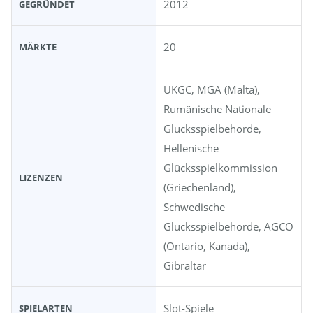
2012
GEGRÜNDET
20
MÄRKTE
UKGC, MGA (Malta),
Rumänische Nationale
Glücksspielbehörde,
Hellenische
Glücksspielkommission
LIZENZEN
(Griechenland),
Schwedische
Glücksspielbehörde, AGCO
(Ontario, Kanada),
Gibraltar
Slot-Spiele
SPIELARTEN