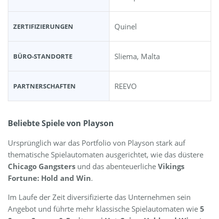
Quinel
ZERTIFIZIERUNGEN
Sliema, Malta
BÜRO-STANDORTE
REEVO
PARTNERSCHAFTEN
Beliebte Spiele von Playson
Ursprünglich war das Portfolio von Playson stark auf
thematische Spielautomaten ausgerichtet, wie das düstere
Chicago Gangsters
und das abenteuerliche
Vikings
Fortune: Hold and Win
.
Im Laufe der Zeit diversifizierte das Unternehmen sein
Angebot und führte mehr klassische Spielautomaten wie
5