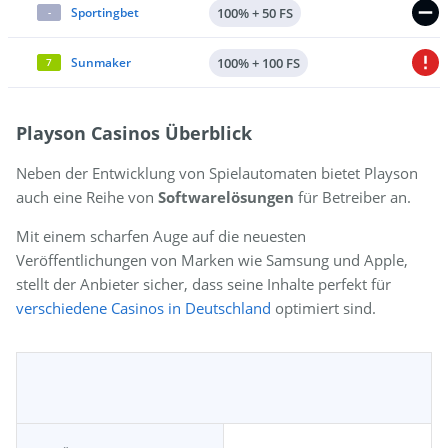
Sportingbet
100% + 50 FS
-
Sunmaker
100% + 100 FS
7
Playson Casinos Überblick
Neben der Entwicklung von Spielautomaten bietet Playson
auch eine Reihe von
Softwarelösungen
für Betreiber an.
Mit einem scharfen Auge auf die neuesten
Veröffentlichungen von Marken wie Samsung und Apple,
stellt der Anbieter sicher, dass seine Inhalte perfekt für
verschiedene Casinos in Deutschland
optimiert sind.