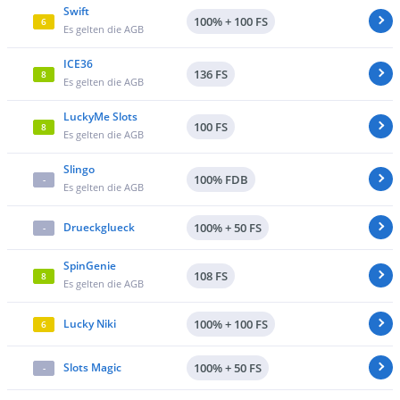
Swift
100% + 100 FS
6
Es gelten die AGB
ICE36
136 FS
8
Es gelten die AGB
LuckyMe Slots
100 FS
8
Es gelten die AGB
Slingo
100%
FDB
-
Es gelten die AGB
Drueckglueck
100% + 50 FS
-
SpinGenie
108 FS
8
Es gelten die AGB
Lucky Niki
100% + 100 FS
6
Slots Magic
100% + 50 FS
-