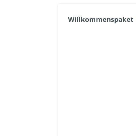
Willkommenspaket