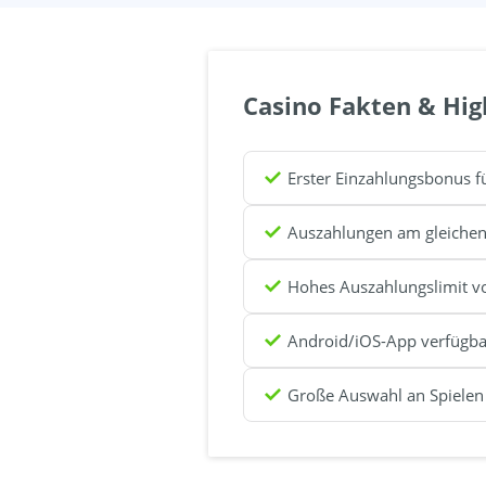
Casino Fakten & Hig
Erster Einzahlungsbonus fü
Auszahlungen am gleichen
Hohes Auszahlungslimit v
Android/iOS-App verfügba
Große Auswahl an Spielen