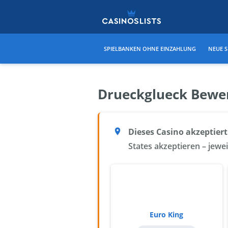
SPIELBANKEN OHNE EINZAHLUNG
NEUE 
Drueckglueck Bewer
Dieses Casino akzeptiert
States akzeptieren – jew
Euro King