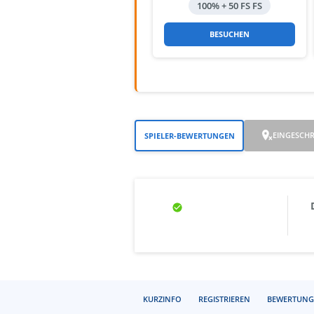
100% + 50 FS
FS
BESUCHEN
EINGESCH
SPIELER-BEWERTUNGEN
KURZINFO
REGISTRIEREN
BEWERTUN