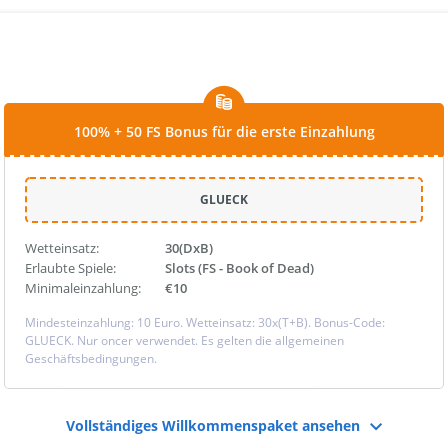
100% + 50 FS
Bonus für die erste Einzahlung
GLUECK
Wetteinsatz
:
30(DxB)
Erlaubte Spiele
:
Slots (FS - Book of Dead)
Minimaleinzahlung
:
€10
Mindesteinzahlung: 10 Euro. Wetteinsatz: 30x(T+B). Bonus-Code:
GLUECK. Nur oncer verwendet. Es gelten die allgemeinen
Geschäftsbedingungen.
Vollständiges Willkommenspaket ansehen