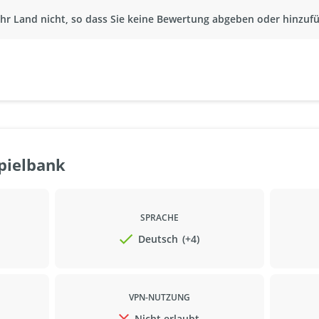
 Ihr Land nicht, so dass Sie keine Bewertung abgeben oder hinzu
pielbank
SPRACHE
Deutsch
(+
4
)
VPN-NUTZUNG
Nicht erlaubt