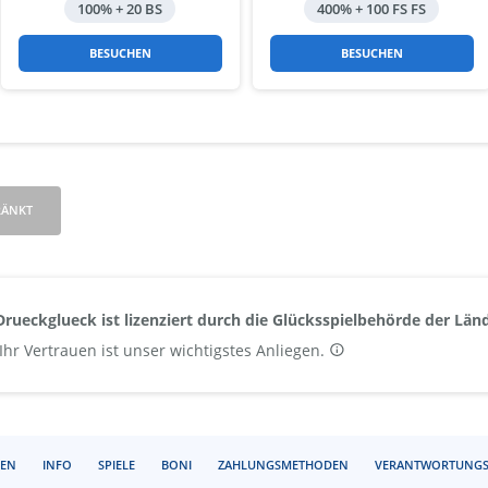
100% + 20 BS
400% + 100 FS
FS
BESUCHEN
BESUCHEN
RÄNKT
Drueckglueck
ist lizenziert durch die Glücksspielbehörde der Län
Ihr Vertrauen ist unser wichtigstes Anliegen.
GEN
INFO
SPIELE
BONI
ZAHLUNGSMETHODEN
VERANTWORTUNGSV