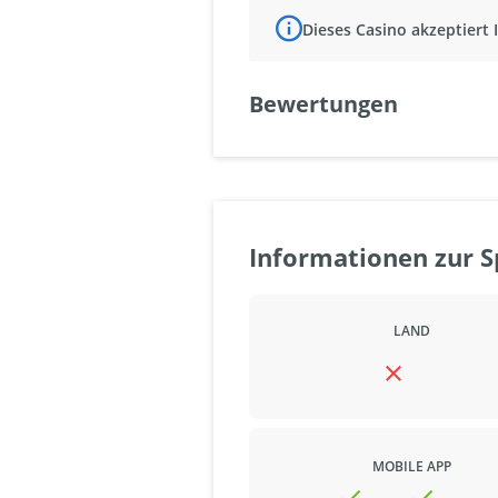
Dieses Casino akzeptiert
Bewertungen
Informationen zur S
LAND
MOBILE APP