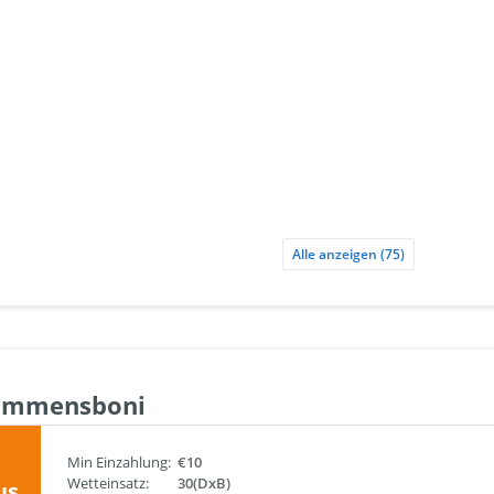
Alle anzeigen
(
75
)
kommensboni
Min Einzahlung:
€10
Wetteinsatz:
30(DxB)
us