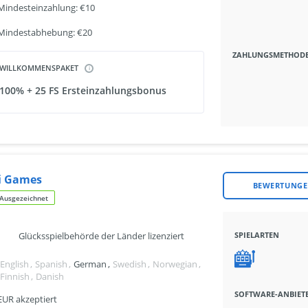
Mindesteinzahlung
:
€10
Mindestabhebung
:
€20
ZAHLUNGSMETHOD
WILLKOMMENSPAKET
i
100% + 25 FS
Ersteinzahlungsbonus
i Games
BEWERTUNG
Ausgezeichnet
Glücksspielbehörde der Länder lizenziert
SPIELARTEN
English
,
Spanish
,
German
,
Swedish
,
Norwegian
,
Finnish
,
Danish
SOFTWARE-ANBIET
EUR
akzeptiert