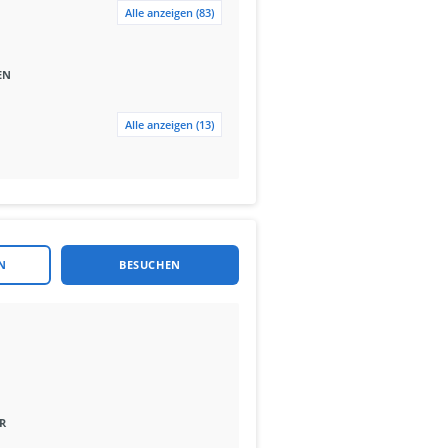
Alle anzeigen
(
83
)
EN
Alle anzeigen
(
13
)
N
BESUCHEN
R