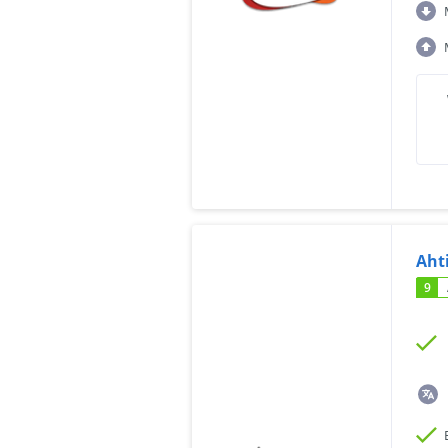
Aht
9