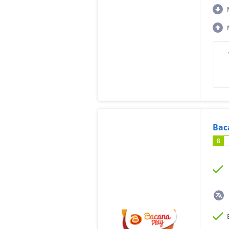
Bac
8