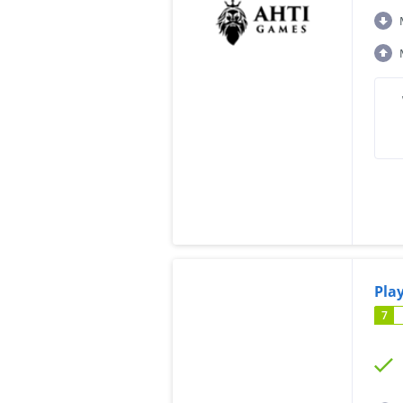
Pla
7