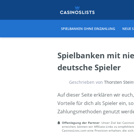
SPIELBANKEN OHNE EINZAHLUNG
NEUE 
Spielbanken mit ni
deutsche Spieler
Geschrieben von
Thorsten Stein
Auf dieser Seite erklären wir euc
Vorteile für dich als Spieler ein
Zahlungsmethoden genutzt werd
Offenlegung der Partner
: Unser Ziel bei Casinos
erreichen, können wir Affiliate-Links zu empfohle
CasinosLists.com eine Provision erhalten, die sich 