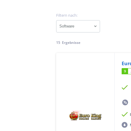
Filtern nach:
Software
15
Ergebnisse
Eur
9