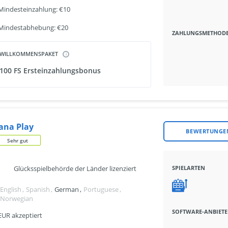
Mindesteinzahlung
:
€10
Mindestabhebung
:
€20
ZAHLUNGSMETHOD
WILLKOMMENSPAKET
i
100 FS
Ersteinzahlungsbonus
ana Play
BEWERTUNGE
Sehr gut
Glücksspielbehörde der Länder lizenziert
SPIELARTEN
English
,
Spanish
,
German
,
Portuguese
,
Norwegian
SOFTWARE-ANBIETE
EUR
akzeptiert