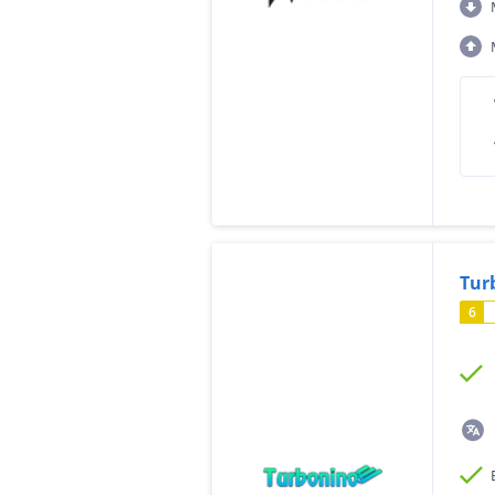
Tur
6