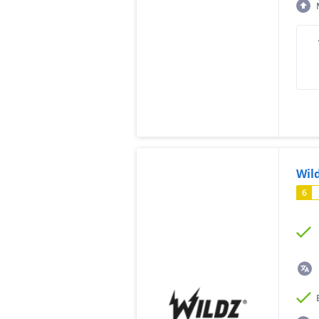
Wil
6