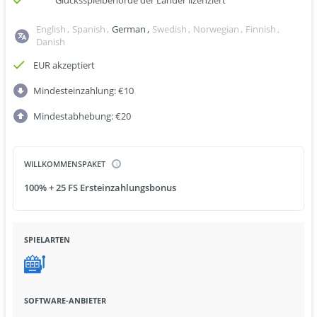
English
,
Spanish
,
German
,
Swedish
,
Norwegian
,
Finnish
,
Danish
EUR
akzeptiert
Mindesteinzahlung
:
€10
Mindestabhebung
:
€20
WILLKOMMENSPAKET
i
100% + 25 FS
Ersteinzahlungsbonus
SPIELARTEN
SOFTWARE-ANBIETER