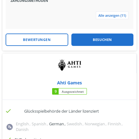
ZAHLUNGSMETHODEN
Alle anzeigen
(
11
)
BEWERTUNGEN
BESUCHEN
Ahti Games
9
Ausgezeichnet
Glücksspielbehörde der Länder lizenziert
English
,
Spanish
,
German
,
Swedish
,
Norwegian
,
Finnish
,
Danish