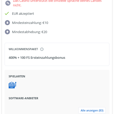
Das Casino unterstützt die offizielle Sprache deines Landes
nicht.
EUR
akzeptiert
Mindesteinzahlung
:
€10
Mindestabhebung
:
€20
WILLKOMMENSPAKET
i
400% + 100 FS
Ersteinzahlungsbonus
SPIELARTEN
SOFTWARE-ANBIETER
Alle anzeigen
(
83
)