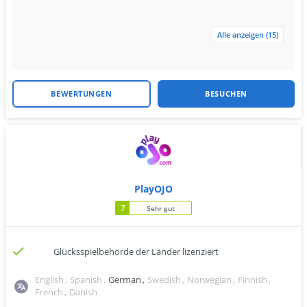
Alle anzeigen
(
15
)
BEWERTUNGEN
BESUCHEN
PlayOJO
7
Sehr gut
Glücksspielbehörde der Länder lizenziert
English
,
Spanish
,
German
,
Swedish
,
Norwegian
,
Finnish
,
French
,
Danish