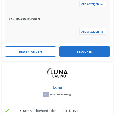
Alle anzeigen
(
50
)
ZAHLUNGSMETHODEN
Alle anzeigen
(
16
)
BEWERTUNGEN
BESUCHEN
Luna
-
Keine Bewertung
Glücksspielbehörde der Länder lizenziert