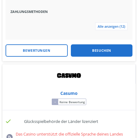
ZAHLUNGSMETHODEN
Alle anzeigen
(
12
)
BEWERTUNGEN
BESUCHEN
Casumo
-
Keine Bewertung
Glücksspielbehörde der Länder lizenziert
Das Casino unterstützt die offizielle Sprache deines Landes