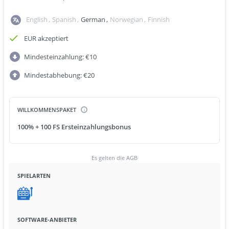
English
,
Spanish
,
German
,
Norwegian
,
Finnish
EUR
akzeptiert
Mindesteinzahlung
:
€10
Mindestabhebung
:
€20
WILLKOMMENSPAKET
i
100% + 100 FS
Ersteinzahlungsbonus
Es gelten die AGB
SPIELARTEN
SOFTWARE-ANBIETER