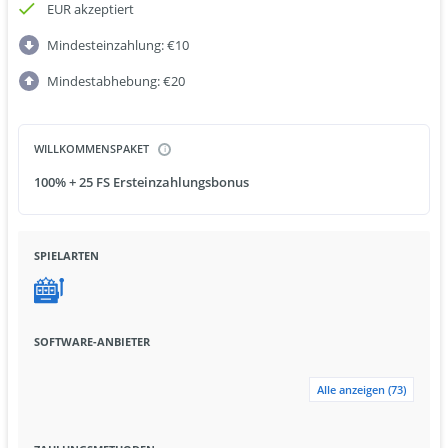
EUR
akzeptiert
Mindesteinzahlung
:
€10
Mindestabhebung
:
€20
WILLKOMMENSPAKET
i
100% + 25 FS
Ersteinzahlungsbonus
SPIELARTEN
SOFTWARE-ANBIETER
Alle anzeigen
(
73
)