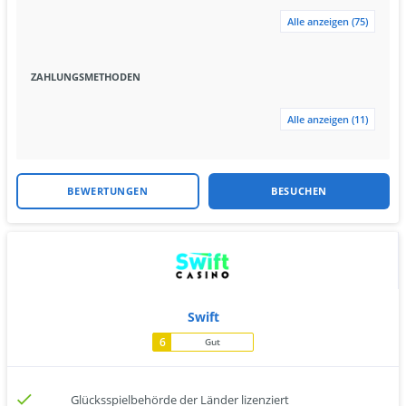
Alle anzeigen
(
75
)
ZAHLUNGSMETHODEN
Alle anzeigen
(
11
)
BEWERTUNGEN
BESUCHEN
Swift
6
Gut
Glücksspielbehörde der Länder lizenziert