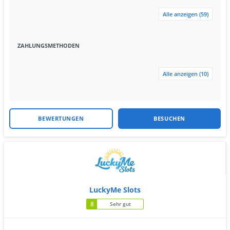
Alle anzeigen
(
59
)
ZAHLUNGSMETHODEN
Alle anzeigen
(
10
)
BEWERTUNGEN
BESUCHEN
LuckyMe Slots
8
Sehr gut