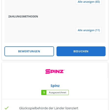
Alle anzeigen
(
65
)
ZAHLUNGSMETHODEN
Alle anzeigen
(
11
)
BEWERTUNGEN
BESUCHEN
Spinz
9
Ausgezeichnet
Glücksspielbehörde der Länder lizenziert