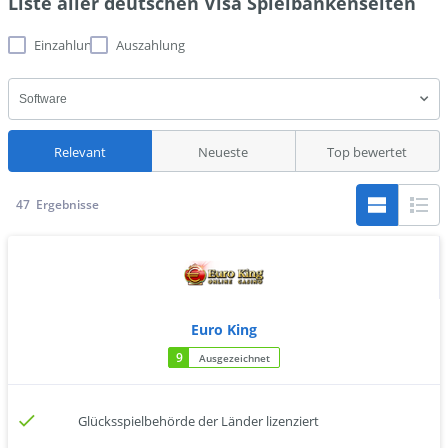
Liste aller deutschen Visa Spielbankenseiten
Einzahlung
Auszahlung
Software
Relevant
Neueste
Top bewertet
47
Ergebnisse
Euro King
9
Ausgezeichnet
Glücksspielbehörde der Länder lizenziert