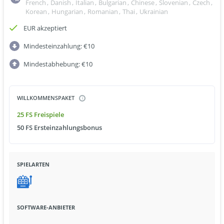
French
,
Danish
,
Italian
,
Bulgarian
,
Chinese
,
Slovenian
,
Czech
,
Korean
,
Hungarian
,
Romanian
,
Thai
,
Ukrainian
EUR
akzeptiert
Mindesteinzahlung
:
€10
Mindestabhebung
:
€10
WILLKOMMENSPAKET
i
25 FS
Freispiele
50 FS
Ersteinzahlungsbonus
SPIELARTEN
SOFTWARE-ANBIETER