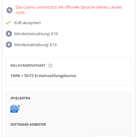
Das Casino unterstützt die offizielle Sprache deines Landes
nicht.
EUR
akzeptiert
Mindesteinzahlung
:
€10
Mindestabhebung
:
€10
WILLKOMMENSPAKET
i
100% + 50 FS
Ersteinzahlungsbonus
SPIELARTEN
SOFTWARE-ANBIETER