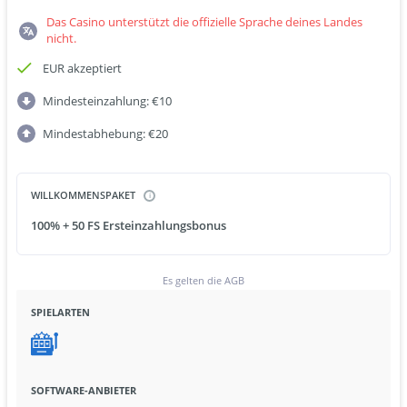
Das Casino unterstützt die offizielle Sprache deines Landes
nicht.
EUR
akzeptiert
Mindesteinzahlung
:
€10
Mindestabhebung
:
€20
WILLKOMMENSPAKET
i
100% + 50 FS
Ersteinzahlungsbonus
Es gelten die AGB
SPIELARTEN
SOFTWARE-ANBIETER