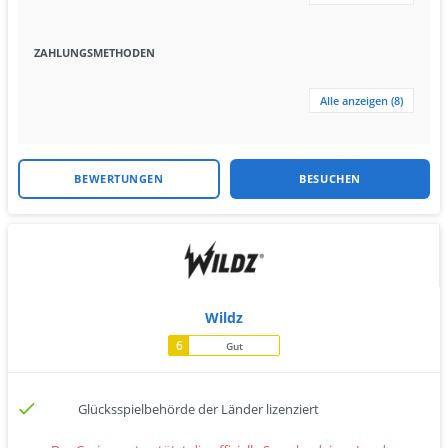
ZAHLUNGSMETHODEN
Alle anzeigen
(
8
)
BEWERTUNGEN
BESUCHEN
Wildz
6
Gut
Glücksspielbehörde der Länder lizenziert