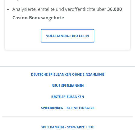
Analysierte, erstellte und veröffentlichte über
36.000
Casino-Bonusangebote
.
VOLLSTÄNDIGE BIO LESEN
DEUTSCHE SPIELBANKEN OHNE EINZAHLUNG
NEUE SPIELBANKEN
BESTE SPIELBANKEN
SPIELBANKEN - KLEINE EINSÄTZE
SPIELBANKEN - SCHWARZE LISTE