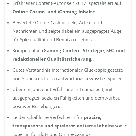
Erfahrener Content-Autor seit 2017, spezialisiert auf
Online-Casino- und iGaming-Inhalte
.
Bewertete Online-Casinospiele, Artikel und
Nachrichten und zeigte dabei ein ausgeprägtes Auge
für Spielqualität und Benutzererlebnis.
Kompetent in
iGaming-Content-Strategie, SEO und
redaktioneller Qualitätssicherung
.
Gutes Verständnis internationaler Glücksspielgesetze
und Standards für verantwortungsbewusstes Spielen.
Über ein Jahrzehnt Erfahrung in Teamarbeit, mit
ausgeprägten sozialen Fähigkeiten und dem Aufbau
positiver Beziehungen.
Leidenschaftliche Verfechterin für
präzise,
transparente und spielerorientierte Inhalte
sowie
Expertin für Slots und Online-Casinos.