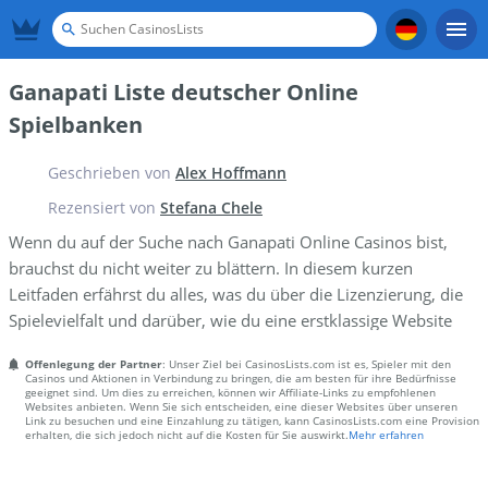
Ganapati Liste deutscher Online
Spielbanken
Geschrieben von
Alex Hoffmann
Rezensiert von
Stefana Chele
Wenn du auf der Suche nach Ganapati Online Casinos bist,
brauchst du nicht weiter zu blättern. In diesem kurzen
Leitfaden erfährst du alles, was du über die Lizenzierung, die
Spielevielfalt und darüber, wie du eine erstklassige Website
mit dieser Software erkennen kannst, wissen musst.
Offenlegung der Partner
: Unser Ziel bei CasinosLists.com ist es, Spieler mit den
Außerdem erfährst du unten mehr über meine Erfahrungen
Casinos und Aktionen in Verbindung zu bringen, die am besten für ihre Bedürfnisse
geeignet sind. Um dies zu erreichen, können wir Affiliate-Links zu empfohlenen
mit diesem Anbieter.
Websites anbieten. Wenn Sie sich entscheiden, eine dieser Websites über unseren
Link zu besuchen und eine Einzahlung zu tätigen, kann CasinosLists.com eine Provision
erhalten, die sich jedoch nicht auf die Kosten für Sie auswirkt.
Mehr erfahren