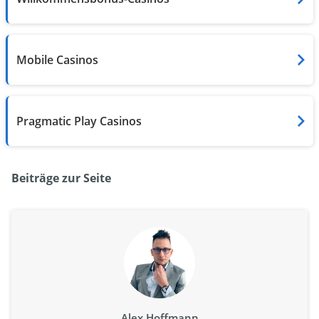
Mobile Casinos
Pragmatic Play Casinos
Beiträge zur Seite
Alex Hoffmann