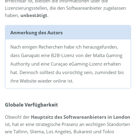
erreichbar ist, bleiben die Informationen über die
Lizenzierungsstellen, die den Softwareanbieter zugelassen
haben,
unbestätigt
.
Anmerkung des Autors
Nach einigen Recherchen habe ich herausgefunden,
dass Ganapati eine B2B-Lizenz von der Malta Gaming
Authority und eine Curaçao eGaming-Lizenz erhalten
hat. Dennoch solltest du vorsichtig sein, zumindest bis
ihre Website wieder online ist.
Globale Verfügbarkeit
Obwohl der
Hauptsitz des Softwareanbieters in London
ist, hat er eine strategische Präsenz an wichtigen Standorten
wie Tallinn, Sliema, Los Angeles, Bukarest und Tokio