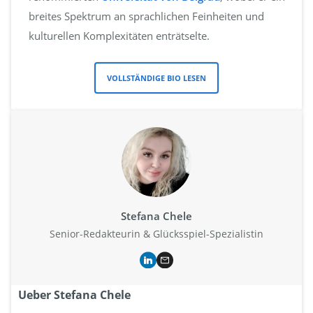
breites Spektrum an sprachlichen Feinheiten und
kulturellen Komplexitäten enträtselte.
VOLLSTÄNDIGE BIO LESEN
Stefana Chele
Senior-Redakteurin & Glücksspiel-Spezialistin
Ueber
Stefana Chele