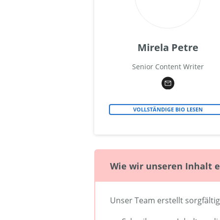
Mirela Petre
Senior Content Writer
VOLLSTÄNDIGE BIO LESEN
Wie wir unseren Inhalt e
Unser Team erstellt sorgfältig