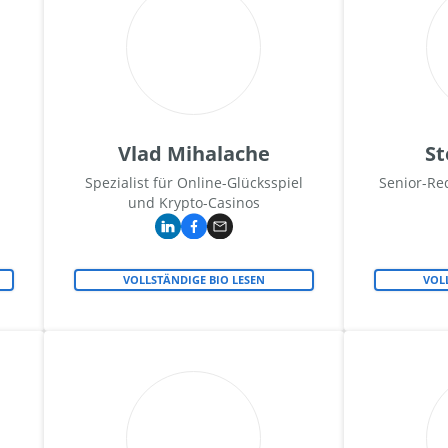
Vlad Mihalache
St
Spezialist für Online-Glücksspiel
Senior-Re
und Krypto-Casinos
VOLLSTÄNDIGE BIO LESEN
VOL