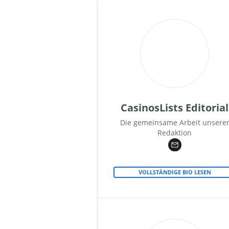
CasinosLists Editorial
Die gemeinsame Arbeit unsere
Redaktion
VOLLSTÄNDIGE BIO LESEN