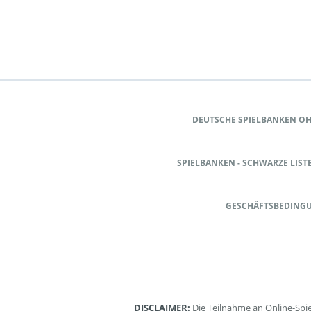
DEUTSCHE SPIELBANKEN O
SPIELBANKEN - SCHWARZE LIST
GESCHÄFTSBEDING
DISCLAIMER:
Die Teilnahme an Online-Spi