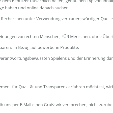
ie dem Benutzer tatsächlich helfen, genau den Typ von Inhal
age haben und online danach suchen.
 Recherchen unter Verwendung vertrauenswürdiger Quelle
 Meinungen von echten Menschen, FÜR Menschen, ohne Über
parenz in Bezug auf beworbene Produkte.
erantwortungsbewussten Spielens und der Erinnerung dara
nt für Qualität und Transparenz erfahren möchtest, wirf 
ib uns per E-Mail einen Gruß; wir versprechen, nicht zuzube