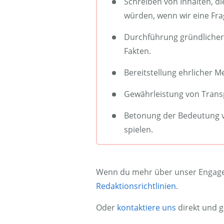
Schreiben von Inhalten, d
würden, wenn wir eine Fr
Durchführung gründlicher
Fakten.
Bereitstellung ehrlicher
Gewährleistung von Trans
Betonung der Bedeutung v
spielen.
Wenn du mehr über unser Engageme
Redaktionsrichtlinien
.
Oder
kontaktiere uns
direkt und g