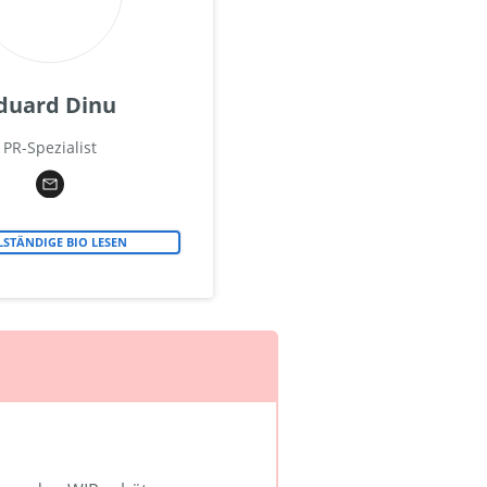
duard Dinu
PR-Spezialist
LSTÄNDIGE BIO LESEN