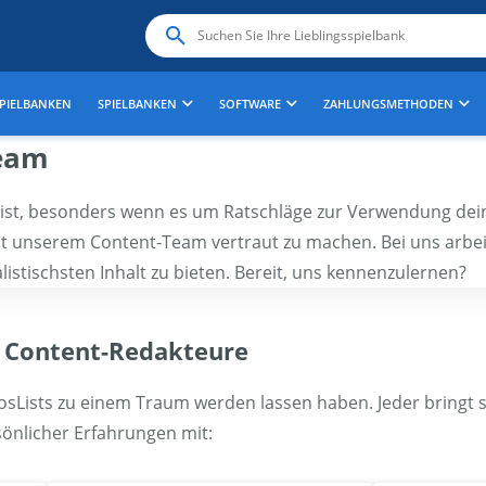
SPIELBANKEN
SPIELBANKEN
SOFTWARE
ZAHLUNGSMETHODEN
Team
n ist, besonders wenn es um Ratschläge zur Verwendung de
h mit unserem Content-Team vertraut zu machen. Bei uns ar
istischsten Inhalt zu bieten. Bereit, uns kennenzulernen?
& Content-Redakteure
osLists zu einem Traum werden lassen haben. Jeder bringt s
sönlicher Erfahrungen mit: