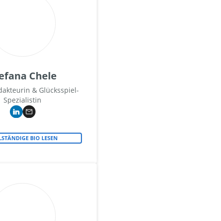
efana Chele
dakteurin & Glücksspiel-
Spezialistin
LSTÄNDIGE BIO LESEN