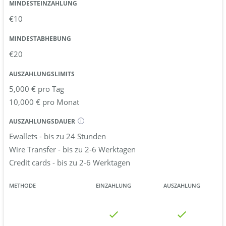
MINDESTEINZAHLUNG
€10
MINDESTABHEBUNG
€20
AUSZAHLUNGSLIMITS
5,000 € pro Tag
10,000 € pro Monat
AUSZAHLUNGSDAUER
i
Ewallets - bis zu 24 Stunden
Wire Transfer - bis zu 2-6 Werktagen
Credit cards - bis zu 2-6 Werktagen
METHODE
EINZAHLUNG
AUSZAHLUNG