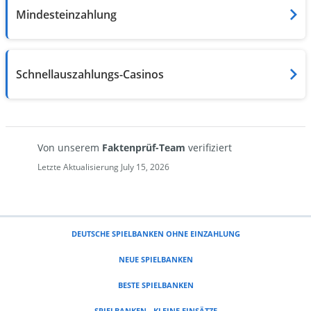
Mindesteinzahlung
Schnellauszahlungs-Casinos
Von unserem
Faktenprüf-Team
verifiziert
Letzte Aktualisierung July 15, 2026
DEUTSCHE SPIELBANKEN OHNE EINZAHLUNG
NEUE SPIELBANKEN
BESTE SPIELBANKEN
SPIELBANKEN - KLEINE EINSÄTZE