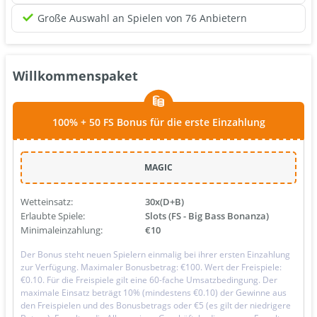
Große Auswahl an Spielen von 76 Anbietern
Willkommenspaket
100% + 50 FS
Bonus für die erste Einzahlung
MAGIC
Wetteinsatz
:
30x(D+B)
Erlaubte Spiele
:
Slots (FS - Big Bass Bonanza)
Minimaleinzahlung
:
€10
Der Bonus steht neuen Spielern einmalig bei ihrer ersten Einzahlung
zur Verfügung. Maximaler Bonusbetrag: €100. Wert der Freispiele:
€0.10. Für die Freispiele gilt eine 60-fache Umsatzbedingung. Der
maximale Einsatz beträgt 10% (mindestens €0.10) der Gewinne aus
den Freispielen und des Bonusbetrags oder €5 (es gilt der niedrigere