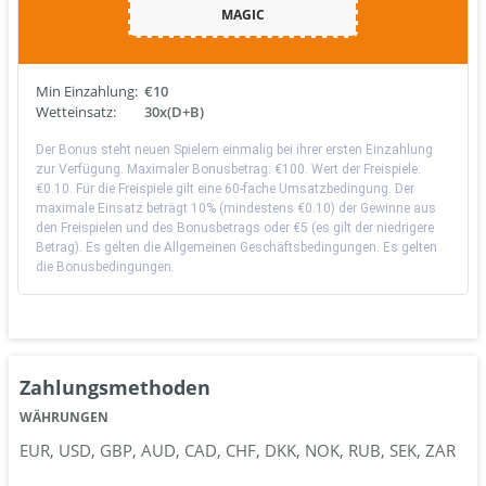
MAGIC
Min Einzahlung:
€10
Wetteinsatz:
30x(D+B)
Der Bonus steht neuen Spielern einmalig bei ihrer ersten Einzahlung
zur Verfügung. Maximaler Bonusbetrag: €100. Wert der Freispiele:
€0.10. Für die Freispiele gilt eine 60-fache Umsatzbedingung. Der
maximale Einsatz beträgt 10% (mindestens €0.10) der Gewinne aus
den Freispielen und des Bonusbetrags oder €5 (es gilt der niedrigere
Betrag). Es gelten die Allgemeinen Geschäftsbedingungen. Es gelten
die Bonusbedingungen.
Zahlungsmethoden
WÄHRUNGEN
EUR, USD, GBP, AUD, CAD, CHF, DKK, NOK, RUB, SEK, ZAR