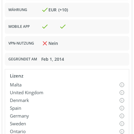
EUR
(+
10
)
WÄHRUNG
MOBILE APP
Nein
VPN-NUTZUNG
Feb 1, 2014
GEGRÜNDET AM
Lizenz
Malta
i
United Kingdom
i
Denmark
i
Spain
i
Germany
i
Sweden
i
Ontario
i