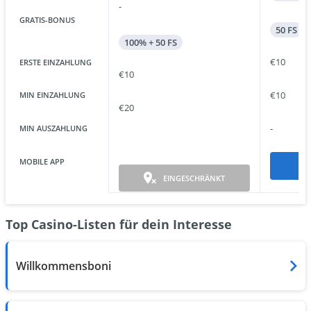
-
GRATIS-BONUS
50 FS
100% + 50 FS
€10
ERSTE EINZAHLUNG
€10
€10
MIN EINZAHLUNG
€20
-
MIN AUSZAHLUNG
MOBILE APP
EINGESCHRÄNKT
Top Casino-Listen für dein Interesse
Willkommensboni