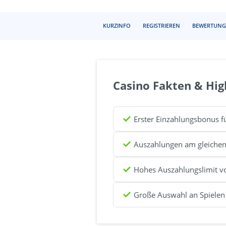
KURZINFO
REGISTRIEREN
BEWERTUN
Casino Fakten & Hig
Erster Einzahlungsbonus fü
Auszahlungen am gleichen
Hohes Auszahlungslimit v
Große Auswahl an Spielen