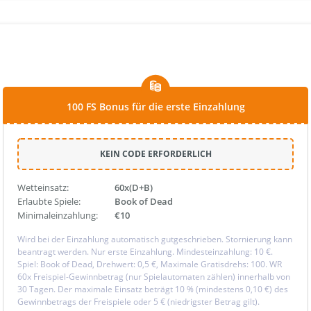
100 FS
Bonus für die erste Einzahlung
KEIN CODE ERFORDERLICH
Wetteinsatz
:
60x(D+B)
Erlaubte Spiele
:
Book of Dead
Minimaleinzahlung
:
€10
Wird bei der Einzahlung automatisch gutgeschrieben. Stornierung kann
beantragt werden. Nur erste Einzahlung. Mindesteinzahlung: 10 €.
Spiel: Book of Dead, Drehwert: 0,5 €, Maximale Gratisdrehs: 100. WR
60x Freispiel-Gewinnbetrag (nur Spielautomaten zählen) innerhalb von
30 Tagen. Der maximale Einsatz beträgt 10 % (mindestens 0,10 €) des
Gewinnbetrags der Freispiele oder 5 € (niedrigster Betrag gilt).