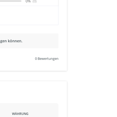
0%
(
0
)
fügen können.
0
Bewertungen
WÄHRUNG