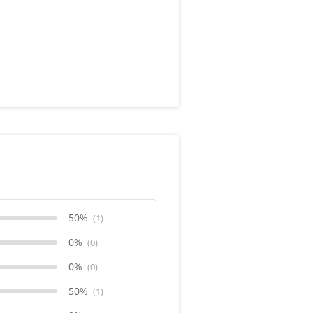
50%
(
1
)
0%
(
0
)
0%
(
0
)
50%
(
1
)