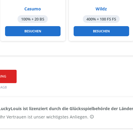
Casumo
Wildz
100% + 20 BS
400% + 100 FS
FS
BESUCHEN
BESUCHEN
UNG
e AGB
LuckyLouis
ist lizenziert durch die Glücksspielbehörde der Länder
Ihr Vertrauen ist unser wichtigstes Anliegen.