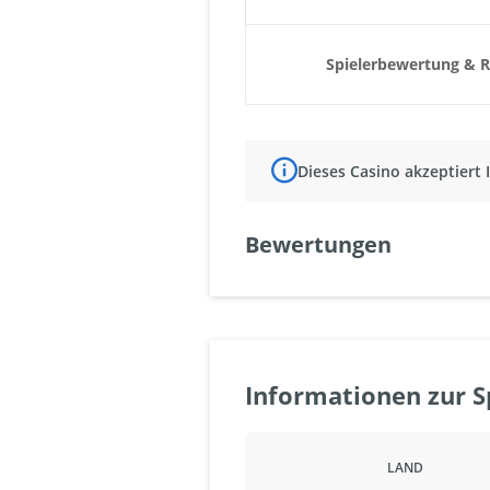
Spielerbewertung & 
Dieses Casino akzeptiert
Bewertungen
Informationen zur S
LAND