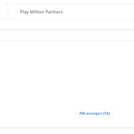
Play Million Partners
Alle anzeigen
(
54
)