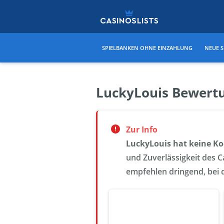
SPIELBANKEN OHNE EINZAHLUNG
NEUE 
LuckyLouis Bewertu
Zur Info
LuckyLouis hat keine K
und Zuverlässigkeit des 
empfehlen dringend, bei d