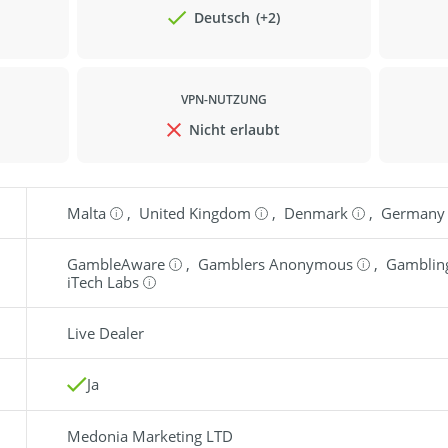
Deutsch
(+
2
)
VPN-NUTZUNG
Nicht erlaubt
Malta
,
United Kingdom
,
Denmark
,
Germany
i
i
i
GambleAware
,
Gamblers Anonymous
,
Gamblin
i
i
iTech Labs
i
Live Dealer
Ja
Medonia Marketing LTD