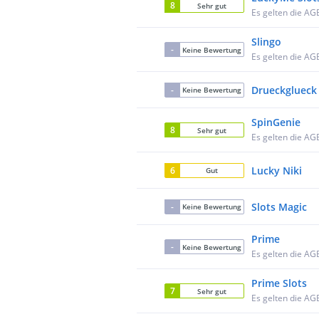
8
Sehr gut
Es gelten die AG
Slingo
-
Keine Bewertung
Es gelten die AG
Drueckglueck
-
Keine Bewertung
SpinGenie
8
Sehr gut
Es gelten die AG
Lucky Niki
6
Gut
Slots Magic
-
Keine Bewertung
Prime
-
Keine Bewertung
Es gelten die AG
Prime Slots
7
Sehr gut
Es gelten die AG