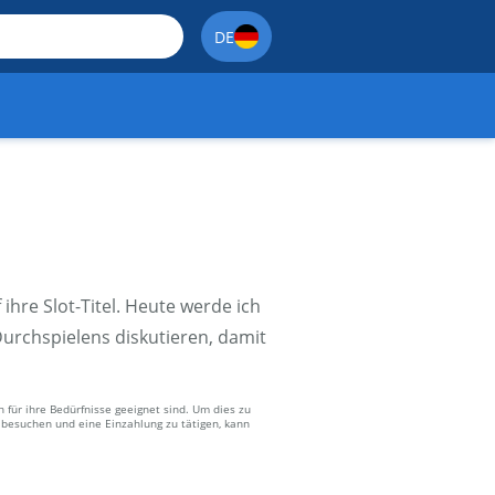
DE
hre Slot-Titel. Heute werde ich
urchspielens diskutieren, damit
n für ihre Bedürfnisse geeignet sind. Um dies zu
 besuchen und eine Einzahlung zu tätigen, kann