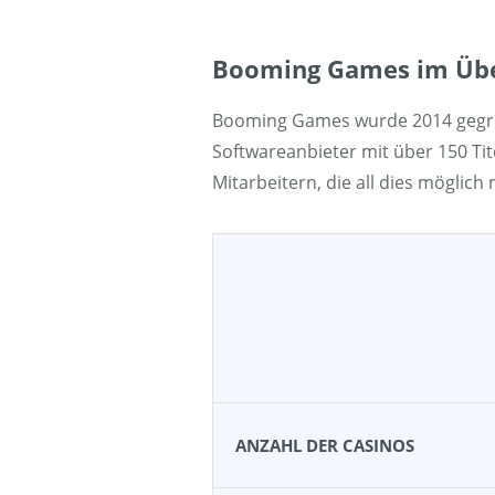
Booming Games im Übe
Booming Games wurde 2014 gegründe
Softwareanbieter mit über 150 Ti
Mitarbeitern, die all dies möglich
ANZAHL DER CASINOS