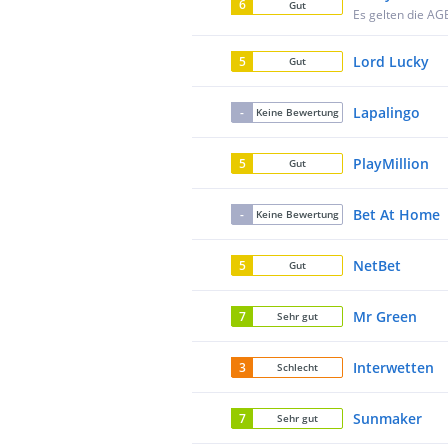
6
Gut
Es gelten die AG
Lord Lucky
5
Gut
Lapalingo
-
Keine Bewertung
PlayMillion
5
Gut
Bet At Home
-
Keine Bewertung
NetBet
5
Gut
Mr Green
7
Sehr gut
Interwetten
3
Schlecht
Sunmaker
7
Sehr gut