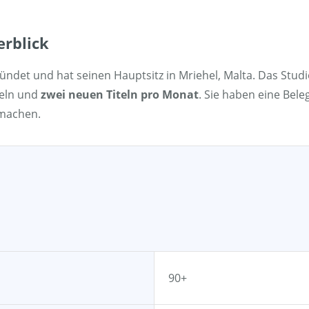
rblick
t und hat seinen Hauptsitz in Mriehel, Malta. Das Studio 
teln und
zwei neuen Titeln pro Monat
. Sie haben eine Bele
 machen.
90+