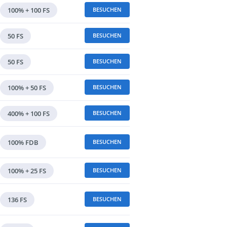
100% + 100 FS
BESUCHEN
50 FS
BESUCHEN
50 FS
BESUCHEN
100% + 50 FS
BESUCHEN
400% + 100 FS
BESUCHEN
100%
FDB
BESUCHEN
100% + 25 FS
BESUCHEN
136 FS
BESUCHEN