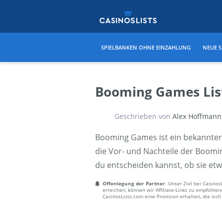
SPIELBANKEN OHNE EINZAHLUNG
NEUE 
Booming Games List
Geschrieben von
Alex Hoffmann
Booming Games ist ein bekannter 
die Vor- und Nachteile der Boom
du entscheiden kannst, ob sie etwa
Offenlegung der Partner
: Unser Ziel bei Casinos
erreichen, können wir Affiliate-Links zu empfohle
CasinosLists.com eine Provision erhalten, die sich 