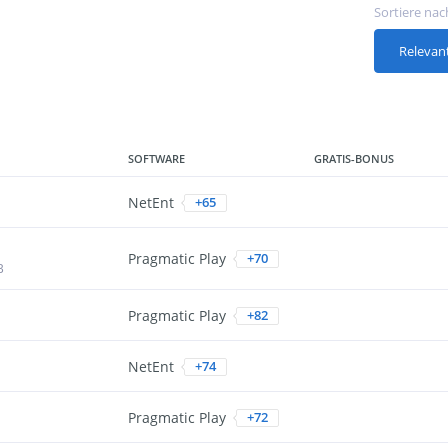
Sortiere nac
Relevan
SOFTWARE
GRATIS-BONUS
NetEnt
+
65
Pragmatic Play
+
70
B
Pragmatic Play
+
82
NetEnt
+
74
Pragmatic Play
+
72