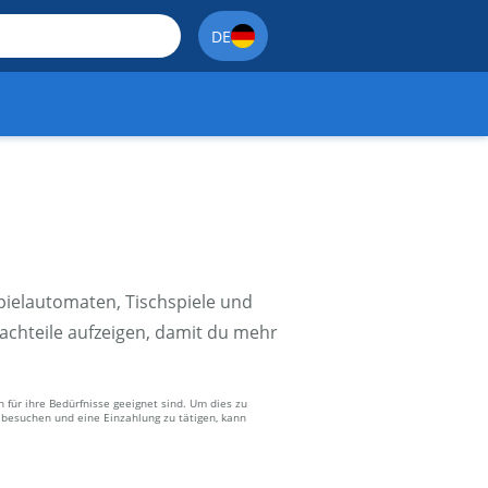
DE
Spielautomaten, Tischspiele und
 Nachteile aufzeigen, damit du mehr
n für ihre Bedürfnisse geeignet sind. Um dies zu
 besuchen und eine Einzahlung zu tätigen, kann