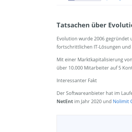
Tatsachen über Evolut
Evolution wurde 2006 gegründet u
fortschrittlichen IT-Lösungen un
Mit einer Marktkapitalisierung v
über 10.000 Mitarbeiter auf 5 Kon
Interessanter Fakt
Der Softwareanbieter hat im Lau
NetEnt
im Jahr 2020 und
Nolimit 