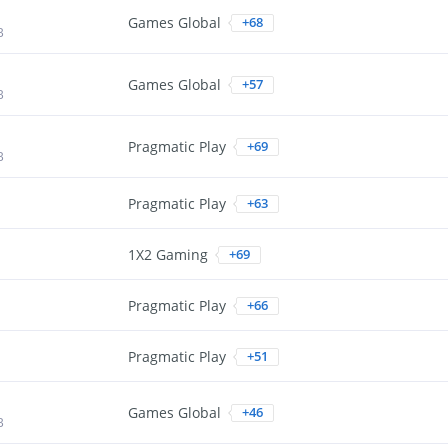
Games Global
+
68
B
Games Global
+
57
B
Pragmatic Play
+
69
B
Pragmatic Play
+
63
1X2 Gaming
+
69
Pragmatic Play
+
66
Pragmatic Play
+
51
Games Global
+
46
B