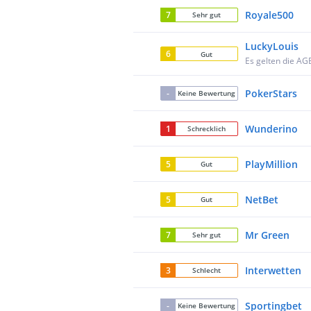
Royale500
7
Sehr gut
LuckyLouis
6
Gut
Es gelten die AG
PokerStars
-
Keine Bewertung
Wunderino
1
Schrecklich
PlayMillion
5
Gut
NetBet
5
Gut
Mr Green
7
Sehr gut
Interwetten
3
Schlecht
Sportingbet
-
Keine Bewertung