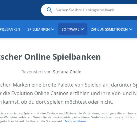
SPIELBANKEN
SPIELBANKEN
SOFTWARE
ZAHLUNGSMETHODEN
tscher Online Spielbanken
Rezensiert von
Stefana Chele
eichen Marken eine breite Palette von Spielen an, darunter 
ber die Evolution Online Casinos erzählen und ihre Vor- und
 kannst, ob du dort spielen möchtest oder nicht.
Lists.com ist es, Spieler mit den Casinos und Aktionen in Verbindung zu bringen, die am beste
nen Websites anbieten. Wenn Sie sich entscheiden, eine dieser Websites über unseren Link zu
jedoch nicht auf die Kosten für Sie auswirkt.
Mehr erfahren