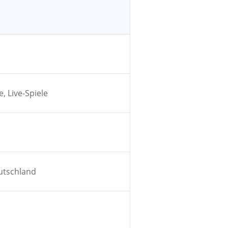
, Live-Spiele
eutschland