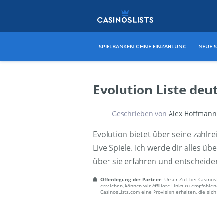
SPIELBANKEN OHNE EINZAHLUNG
NEUE 
Evolution Liste deu
Geschrieben von
Alex Hoffmann
Evolution bietet über seine zahlr
Live Spiele. Ich werde dir alles ü
über sie erfahren und entscheiden
Offenlegung der Partner
: Unser Ziel bei Casinos
erreichen, können wir Affiliate-Links zu empfohle
CasinosLists.com eine Provision erhalten, die sich 